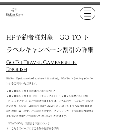
HP予約者様対象 GO TO ト
ラベルキャンペーン割引の詳細
​Go To Travel Campaign in
English
R&Run Kyoto serviced aprtment & suitesは「Go To トラベルキャンペー
ン」をご利用いただけます。
２０２０年１０月１日以降のご宿泊について
２０２０年１０月１日（木）（チェックイン）～２０２１年２月１日(月）
（チェックアウト）のご宿泊につきましては、こちらのページからご予約いた
だいた後、指定第三者機関の「STAYNAVI]よりGo To トラベルの割引き申
請をお願い致します。ご申請頂きますと、クレジットカード決済時に補助金を
差し引いた金額でご宿泊料金をお支払いいただけます。
「STAYNAVI」の割引き申請について
１．こちらのページにてご希望のお部屋を予約