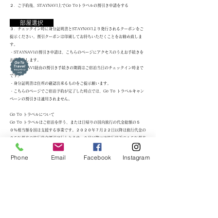
２．ご予約後、STAYNAVI上でGo Toトラベルの割引き申請をする
部屋選択
３．チェックイン時に身分証明書とSTAYNAVIより発行されるクーポンをご
提示ください。割引クーポンは印刷してお持ちいただくことをお勧め致しま
す。
・STAYNAVIの割引き申請は、こちらのページにアクセスのうえお手続きを
お願い致します。
・STAYNAVI経由の割引き手続きの期間はご宿泊当日のチェックイン時まで
です。
・身分証明書は住所の確認出来るものをご提示願います。
・こちらのページでご宿泊予約が完了した時点では、Go To トラベルキャン
ペーンの割引きは適用されません。
Go To トラベルについて
Go To トラベルはご
宿泊を伴う、または日帰りの国内旅行の代金総額の５
０％相当額を国は支援する事業です。２０２０年７月２２日以降は旅行代金の
３５％相当の旅行代金割引は行われます。９月以降には旅行最近の１５％相当
の地域共通クーポンは付与される予定です。
・ご予約の対象はこちらのページからの予約または電話予約が対象となりま
Phone
Email
Facebook
Instagram
す。
・ホテルの公式サイトの表示価格については割引額を反映した価格表示となっ
ておりません。
・旅行代金に補助金額の上限は１人１泊あたり１４，０００円、地域共通クー
ポンの上限は６，０００円となっております。
・Go Toトラベルキャンペーンに関する詳細につきまして、Go Toトラベル
事務局公式サイトか、下記事務局までご連絡下さい。