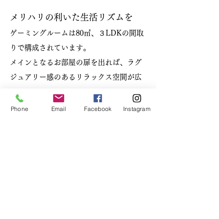
​メリハリの利いた生活リズムを
ゲーミングルームは80㎡、３LDKの間取
りで構成されています。
​メインとなるお部屋の扉を出れば、ラグ
ジュアリー感のあるリラックス空間が広
がります。
Phone
Email
Facebook
Instagram
「ゲームは好きだけど自分で設備環境を
整えるのはなかなか難しい」「自宅では
なく別の場所で、集中して
プレイがしてみたい」という方にぴった
りです。
眠りと健康の質を低下させない、かつゲ
ームを思う存分プレイしていただくため